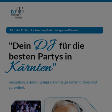
Mobiler DJ für
Hochzeiten, Geburtstage und Events
DJ
"Dein
für die
besten
Partys in
t
Kärnten"
Taktgefühl, Erfahrung und erstklassige Unterhaltung sind
garantiert.