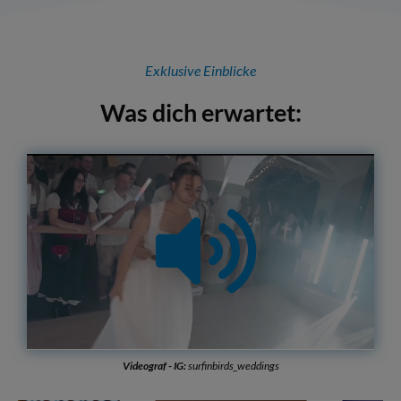
Exklusive Einblicke
Was dich erwartet:
/
Loaded
:
Unmute
Playback
44.00%
Rate
Videograf - IG:
surfinbirds_weddings